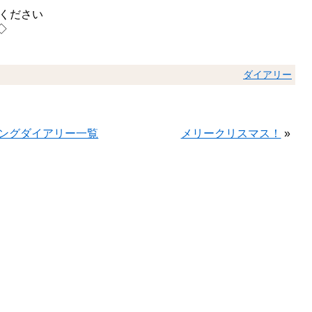
話ください
◇
ダイアリー
»
ングダイアリー一覧
メリークリスマス！