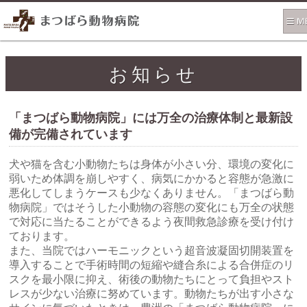
お知らせ
「まつばら動物病院」には万全の治療体制と最新設
備が完備されています
犬や猫を含む小動物たちは身体が小さい分、環境の変化に
弱いため体調を崩しやすく、病気にかかると容態が急激に
悪化してしまうケースも少なくありません。「まつばら動
物病院」ではそうした小動物の容態の変化にも万全の状態
で対応に当たることができるよう夜間救急診療を受け付け
ております。
また、当院ではハーモニックという超音波凝固切開装置を
導入することで手術時間の短縮や縫合糸による合併症のリ
スクを最小限に抑え、術後の動物たちにとって負担やスト
レスが少ない治療に努めています。動物たちが出す小さな