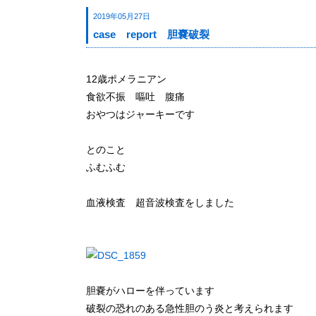
2019年05月27日
case report 胆嚢破裂
12歳ポメラニアン
食欲不振 嘔吐 腹痛
おやつはジャーキーです
とのこと
ふむふむ
血液検査 超音波検査をしました
胆嚢がハローを伴っています
破裂の恐れのある急性胆のう炎と考えられます